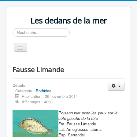
Les dedans de la mer
Rechercher
Basculer
la
navigation
Accueil
Fausse Limande
Publications
Contenu du livre
Détails
Catégorie :
Bothidae
Revue de presse
Publication : 29 novembre 2014
Affichages : 4093
Contact
Poisson plat avec les yeux sur le
côté gauche de la tête
Fra. Fausse Limande
Lat. Arnoglossus laterna
Esp. Serrandell