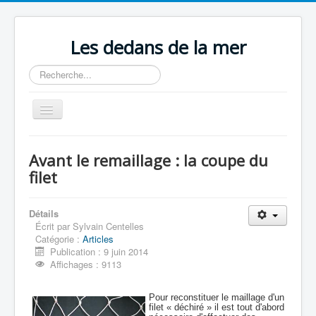
Les dedans de la mer
Rechercher
Basculer
la
navigation
Accueil
Avant le remaillage : la coupe du
Publications
filet
Contenu du livre
Détails
Revue de presse
Écrit par
Sylvain Centelles
Catégorie :
Articles
Contact
Publication : 9 juin 2014
Affichages : 9113
Pour reconstituer le maillage d'un
filet « déchiré » il est tout d'abord