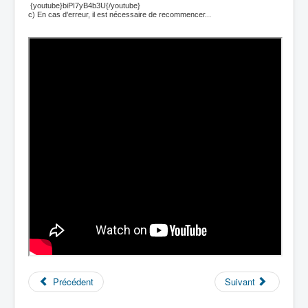
{youtube}biPI7yB4b3U{/youtube}
c) En cas d'erreur, il est nécessaire de recommencer...
Précédent
Suivant